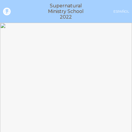
Supernatural
Ministry School
ESPAÑOL
2022